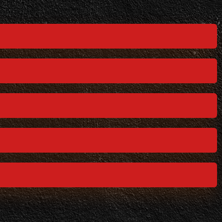
sı escort
Grandpashabet
Casibom
Grandpashabet Giriş