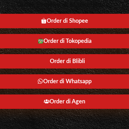
Order Evolene di Marketplace :
Order di Shopee
Order di Tokopedia
Order di Blibli
Order di Whatsapp
Order di Agen
dpashabet
grandpashabet
jojobet
betwoon giriş
anadolu yaka