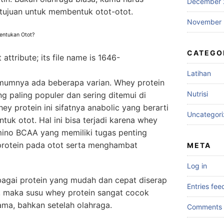
December 
tujuan untuk membentuk otot-otot.
November 
entukan Otot?
CATEGO
Latihan
mumnya ada beberapa varian. Whey protein
Nutrisi
 paling populer dan sering ditemui di
y protein ini sifatnya anabolic yang berarti
Uncategor
uk otot. Hal ini bisa terjadi karena whey
ino BCAA yang memiliki tugas penting
rotein pada otot serta menghambat
META
Log in
bagai protein yang mudah dan cepat diserap
Entries fee
t, maka susu whey protein sangat cocok
ama, bahkan setelah olahraga.
Comments 