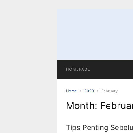
Skip
to
content
HOMEPAGE
Home
2020
February
Month:
Februa
Tips Penting Sebel