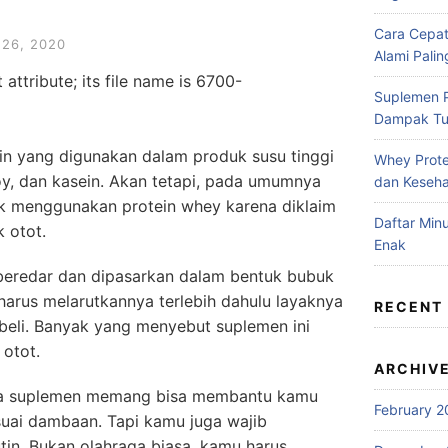
Cara Cepa
26, 2020
Alami Pali
Suplemen P
Dampak T
in yang digunakan dalam produk susu tinggi
Whey Prote
soy, dan kasein. Akan tetapi, pada umumnya
dan Keseh
k menggunakan protein whey karena diklaim
Daftar Mi
 otot.
Enak
 beredar dan dipasarkan dalam bentuk bubuk
arus melarutkannya terlebih dahulu layaknya
RECENT
beli. Banyak yang menyebut suplemen ini
otot.
ARCHIV
da suplemen memang bisa membantu kamu
February 2
uai dambaan. Tapi kamu juga wajib
tin. Bukan olahraga biasa, kamu harus