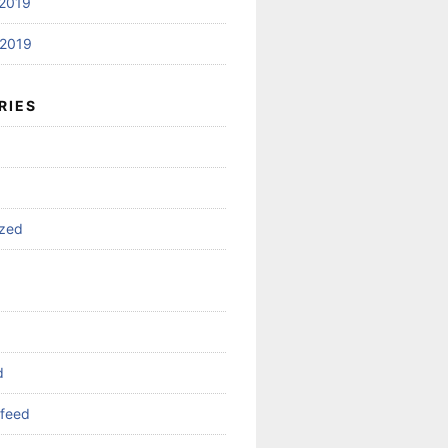
2019
2019
RIES
ized
d
feed