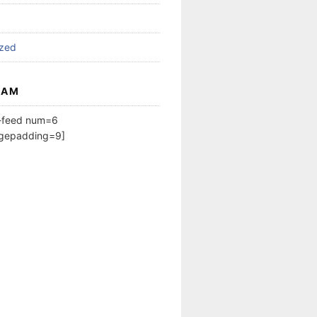
ized
RAM
m-feed num=6
agepadding=9]