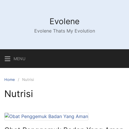
Skip
to
content
Evolene
Evolene Thats My Evolution
MENU
Home
Nutrisi
Nutrisi