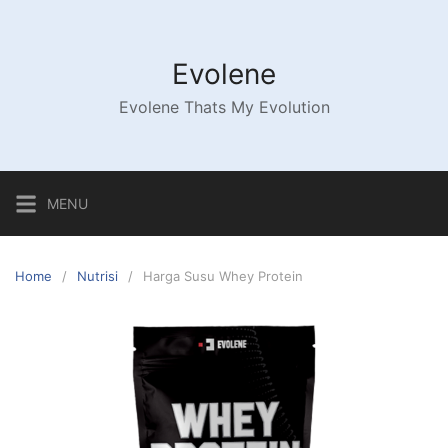
Skip
to
content
Evolene
Evolene Thats My Evolution
MENU
Home
Nutrisi
Harga Susu Whey Protein