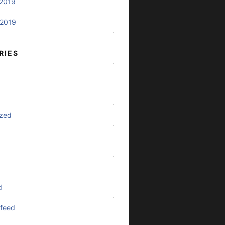
2019
2019
RIES
ized
d
feed