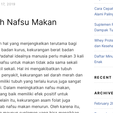
17, 2019
Cara Cepa
Alami Pali
h Nafsu Makan
Suplemen P
Dampak T
Whey Prote
 hal yang menjengkelkan terutama bagi
dan Keseh
i badan kurus, kekurangan berat badan
Padahal idealnya manusia perlu makan 3 kali
Daftar Mi
Enak
nafsu untuk makan tidak ada sama sekali
l sekali. Hal ini mengakibatkan tubuh
a penyakit, kekurangan sel darah merah dan
RECENT
miliki tubuh yang terlalu kurus juga sangat
i. Dalam meningkatkan nafsu makan,
ARCHIV
ng baik memiliki efek positif untuk
lain itu, kekurangan asam folat juga
February 2
ab nafsu makan menurun. Oleh karena itu,
min maupun suplemen yang bisa menaikkan