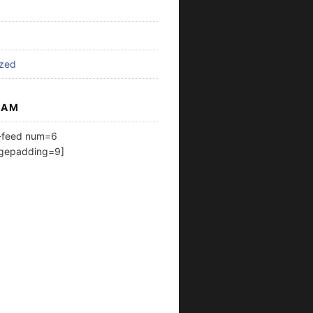
ized
RAM
m-feed num=6
agepadding=9]