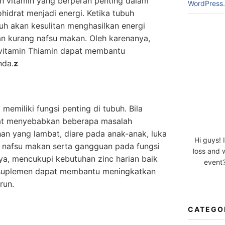
ah vitamin yang berperan penting dalam
WordPress.
idrat menjadi energi. Ketika tubuh
h akan kesulitan menghasilkan energi
an kurang nafsu makan. Oleh karenanya,
vitamin Thiamin dapat membantu
nda.
z
 memiliki fungsi penting di tubuh. Bila
pat menyebabkan beberapa masalah
an yang lambat, diare pada anak-anak, luka
Hi guys! 
 nafsu makan serta gangguan pada fungsi
loss and 
ya, mencukupi kebutuhan zinc harian baik
event?
suplemen dapat membantu meningkatkan
run.
CATEGO