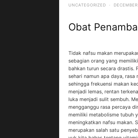
UNCATEGORIZED
·
DECEMBER 
Obat Penamba
Tidak nafsu makan merupakan
sebagian orang yang memilik
bahkan turun secara drastis. 
sehari namun apa daya, rasa 
sehingga frekuensi makan keci
menjadi lemas, rentan terken
luka menjadi sulit sembuh. Me
mengganggu rasa percaya dir
memiliki metabolisme tubuh ya
meningkatkan nafsu makan. Se
merupakan salah satu penyeb
yuk kita bahas tentang vita