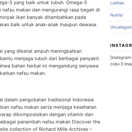
ga-3 yang baik untuk tubuh. Omega-3
Latihan
n nafsu makan dan mengurangi rasa begah di
Nutrisi
u minyak ikan banyak ditambahkan pada
kan baik untuk anak-anak maupun dewasa.
Uncategor
INSTAG
al yang dikenal ampuh meningkatkan
[instagra
bantu menjaga tubuh dari berbagai penyakit.
cols=3 im
ahwa bahan herbal ini mengandung senyawa
gkatkan nafsu makan.
al dalam pengobatan tradisional Indonesia
tkan nafsu makan serta menjaga kesehatan
 kerap dikomposisikan dengan vitamin dan
n sebagai penambah nafsu makan Discover the
site collection of Richard Mille Archives –