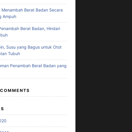
t Menambah Berat Badan Secara
ng Ampuh
enambah Berat Badan, Hindari
ubuh
in, Susu yang Bagus untuk Otot
atan Tubuh
numan Penambah Berat Badan yang
 COMMENTS
ES
020