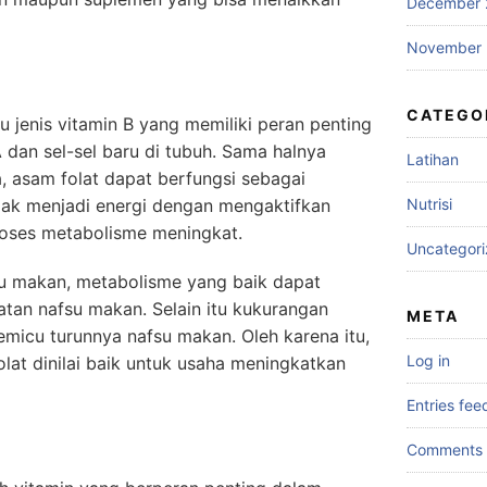
December 
November 
CATEGO
tu jenis vitamin B yang memiliki peran penting
an sel-sel baru di tubuh. Sama halnya
Latihan
a, asam folat dapat berfungsi sebagai
ak menjadi energi dengan mengaktifkan
Nutrisi
roses metabolisme meningkat.
Uncategor
u makan, metabolisme yang baik dapat
atan nafsu makan. Selain itu kukurangan
META
emicu turunnya nafsu makan. Oleh karena itu,
Log in
at dinilai baik untuk usaha meningkatkan
Entries fee
Comments 