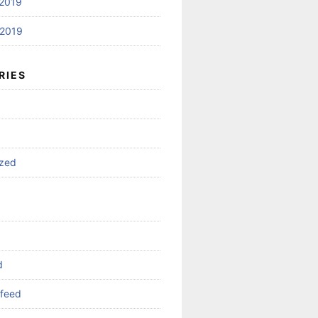
2019
2019
RIES
ized
d
feed