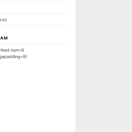
ized
RAM
m-feed num=6
agepadding=9]