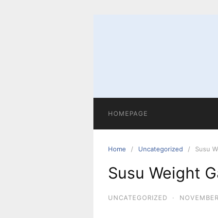
Skip
to
content
HOMEPAGE
Home
Uncategorized
Susu W
Susu Weight G
UNCATEGORIZED
·
NOVEMBER 