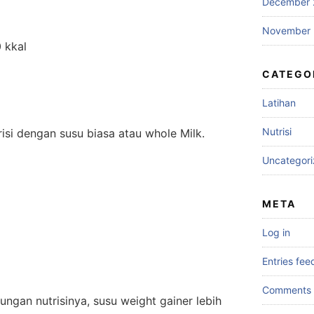
December 
November 
0 kkal
CATEGO
Latihan
Nutrisi
risi dengan susu biasa atau whole Milk.
Uncategor
META
Log in
Entries fee
Comments 
dungan nutrisinya, susu weight gainer lebih