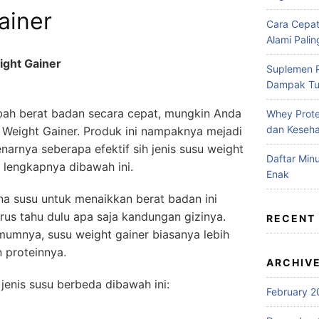
ainer
Cara Cepa
Alami Pali
ight Gainer
Suplemen P
Dampak T
ah berat badan secara cepat, mungkin Anda
Whey Prote
dan Keseh
 Weight Gainer. Produk ini nampaknya mejadi
narnya seberapa efektif sih jenis susu weight
Daftar Mi
 lengkapnya dibawah ini.
Enak
 susu untuk menaikkan berat badan ini
rus tahu dulu apa saja kandungan gizinya.
RECENT
umnya, susu weight gainer biasanya lebih
n proteinnya.
ARCHIV
 jenis susu berbeda dibawah ini:
February 2