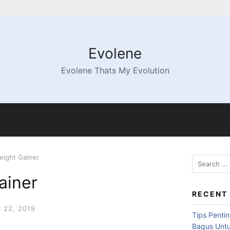
Evolene
Evolene Thats My Evolution
eight Gainer
Search
for:
ainer
RECENT
22, 2019
Tips Penti
Bagus Untu